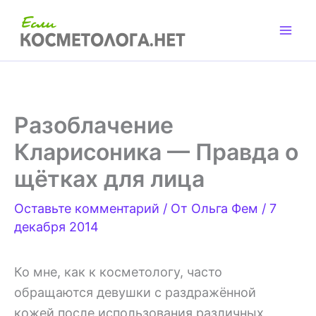
Перейти
к
содержимому
Разоблачение
Кларисоника — Правда о
щётках для лица
Оставьте комментарий
/ От
Ольга Фем
/
7
декабря 2014
Ко мне, как к косметологу, часто
обращаются девушки с раздражённой
кожей после использования различных