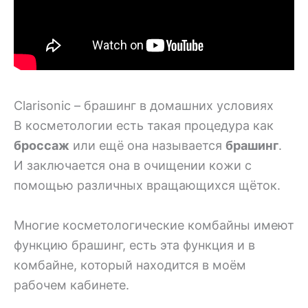
Clarisonic – брашинг в домашних условиях
В косметологии есть такая процедура как
броссаж
или ещё она называется
брашинг
.
И заключается она в очищении кожи с
помощью различных вращающихся щёток.
Многие косметологические комбайны имеют
функцию брашинг, есть эта функция и в
комбайне, который находится в моём
рабочем кабинете.