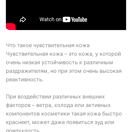
Что такое чувствительная кожа
Чувствительная кожа – это кожа, у которой
очень низкая устойчивость к различным
раздражителям, но при этом очень высокая
реактивность.
При воздействии различных внешних
факторов – ветра, холода или активных
компонентов косметики такая кожа быстро
краснеет, может даже появиться зуд или
припухлость.