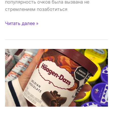
популярность очков была вызвана не
стремлением позаботиться
Польза
Читать далее »
и
вред
солнцезащитных
очков,
и
при
чём
тут
цвет
глаз