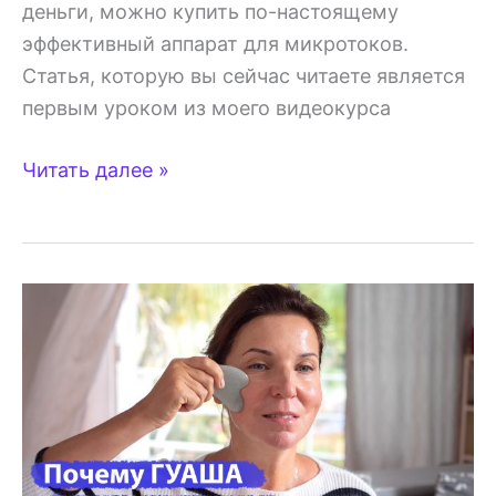
деньги, можно купить по-настоящему
эффективный аппарат для микротоков.
Статья, которую вы сейчас читаете является
первым уроком из моего видеокурса
Как
Читать далее »
выбрать
хороший
аппарат
для
микротоков