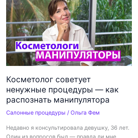
за
кожей
40+
Косметолог советует
ненужные процедуры — как
распознать манипулятора
Салонные процедуры
/
Ольга Фем
Недавно я консультировала девушку, 36 лет.
Один из вопросов был — правда ли мне