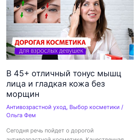
косметика,
Защита
от
синего
света,
Сыворотка
для
бровей
В 45+ отличный тонус мышц
лица и гладкая кожа без
морщин
Антивозрастной уход
,
Выбор косметики
/
Ольга Фем
Сегодня речь пойдет о дорогой
антивозрастной косметике. Качественная