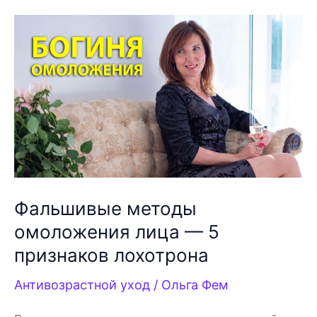
лица
ATB
lab
—
мой
новый
фаворит
Фальшивые методы
омоложения лица — 5
признаков лохотрона
Антивозрастной уход
/
Ольга Фем