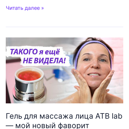
9
Читать далее »
из
10
используют
роликовый
массажёр
Неправильно
Гель для массажа лица ATB lab
— мой новый фаворит