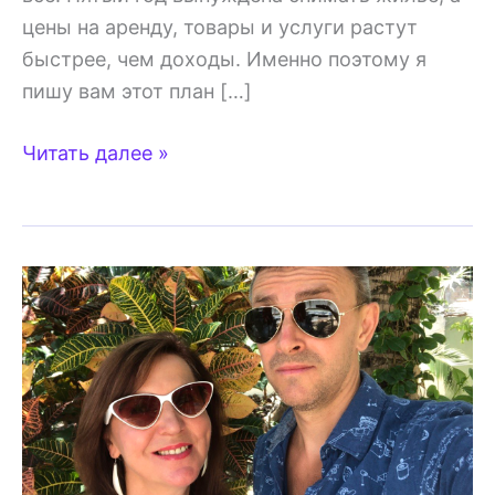
цены на аренду, товары и услуги растут
быстрее, чем доходы. Именно поэтому я
пишу вам этот план […]
Главная
Читать далее »
ошибка
многих
женщин
заключается
именно
в
этом