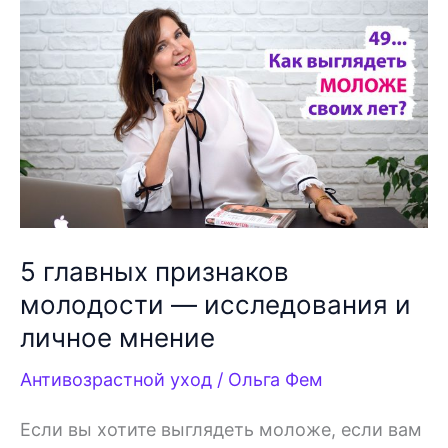
мышц
лица
и
гладкая
кожа
без
морщин
5 главных признаков
молодости — исследования и
личное мнение
Антивозрастной уход
/
Ольга Фем
Если вы хотите выглядеть моложе, если вам