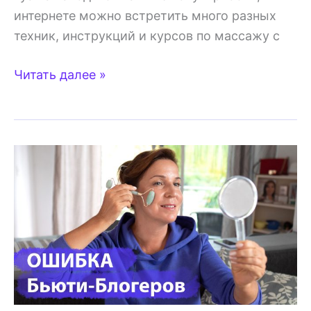
интернете можно встретить много разных
техник, инструкций и курсов по массажу с
Гуаша
Читать далее »
—
плюсы
и
минусы,
техника
массажа
от
косметолога