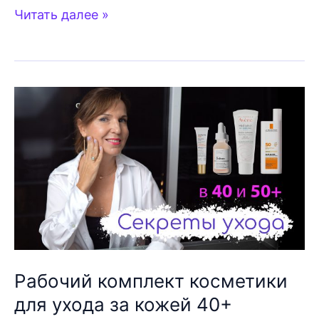
Тип
Читать далее »
кожи
или
состояние?
В
чем
разница
Рабочий комплект косметики
для ухода за кожей 40+