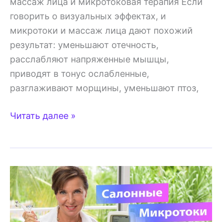
массаж лица и микротоковая терапия Если
говорить о визуальных эффектах, и
микротоки и массаж лица дают похожий
результат: уменьшают отечность,
расслабляют напряженные мышцы,
приводят в тонус ослабленные,
разглаживают морщины, уменьшают птоз,
Микротоки
Читать далее »
или
массаж
лица
—
что
эффективнее?