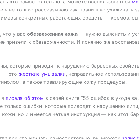
ать это самостоятельно, а можете воспользоваться
мо
где я не только рассказываю как правильно ухаживать з
римеры конкретных работающих средств — кремов, сыв
, что у вас
обезвоженная кожа
— нужно выяснить и ус
ые привели к обезвоженности. И конечно же восстано
ны, которые приводят к нарушению барьерных свойст
и — это
жесткие умывалки
, неправильное использовани
тинолом, а также травмирующие кожу процедуры.
 я
писала об этом
в своей книге “55 ошибок в уходе за 
не только ошибки, которые приводят к нарушению липи
 кожи, но и имеется четкая инструкция — как этот ба
гда все это изучать самостоятельно, вы можете
записа