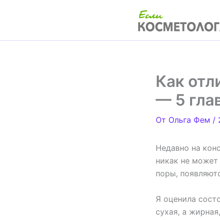
Перейти
к
содержимому
Как отл
— 5 гла
От
Ольга Фем
/
Недавно на конс
никак не может
поры, появляютс
Я оценила состо
сухая, а жирная