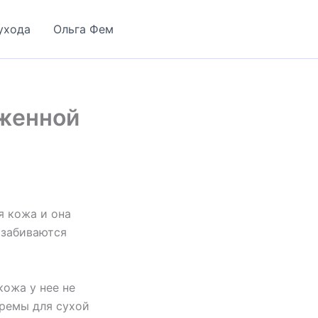
ухода
Ольга Фем
оженной
я кожа и она
 забиваются
кожа у нее не
кремы для сухой