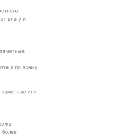
остного
ет влагу и
езаметные.
етные по всему
 заметные или
кожа
 более