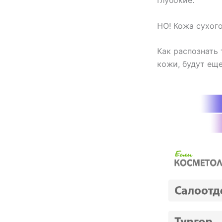
глубокие.
НО! Кожа сухог
Как распознать
кожи, будут ещ