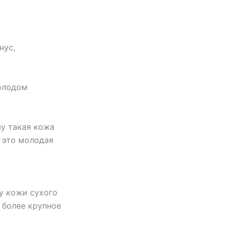
нус,
олодом
му такая кожа
 это молодая
у кожи сухого
 более крупное