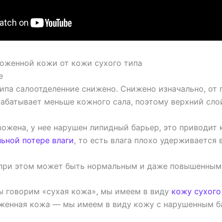
воженной кожи от кожи сухого типа
е
типа салоотделенние снижено. Снижено изначально, от
рабатывает меньше кожного сала, поэтому верхний слой
ожена, у нее нарушен липидный барьер, это приводит 
ьной потере влаги
, то есть влага плохо удерживается 
при этом может быть нормальным и даже повышенным
мы говорим «сухая кожа», мы имеем в виду
кожу сухого
женная кожа — мы имеем в виду кожу с нарушенным б