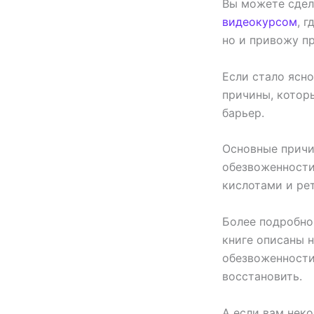
Вы можете сдел
видеокурсом
, 
но и привожу п
Если стало ясно
причины, котор
барьер.
Основные причи
обезвоженност
кислотами и ре
Более подробно
книге описаны 
обезвоженности
восстановить.
А если вам неко