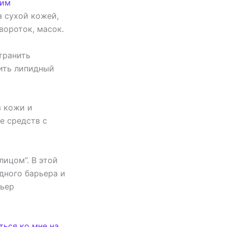
им
а сухой кожей,
ороток, масок.
транить
вить липидный
в кожи и
е средств с
лицом”. В этой
дного барьера и
рьер
ться ко мне на