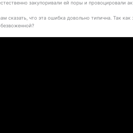
естественно закупоривали ей поры и провоцировали ак
ам сказать, что эта ошибка довольно типична. Так как
обезвоженной?