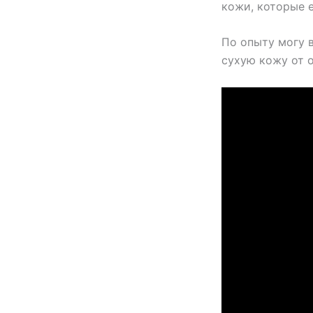
кожи, которые 
По опыту могу в
сухую кожу от 