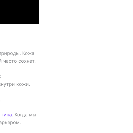
 природы. Кожа
 часто сохнет.
к
внутри кожи.
.
 типа
. Когда мы
арьером.