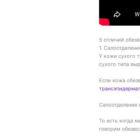
5 отличий обез
1. Салоотделени
У кожи сухого 
сухого типа вы
Если кожа обезв
трансэпидермал
Салоотделение 
То есть когда 
говорим обезво