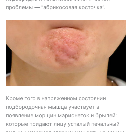
проблемы — “абрикосовая косточка”.
Кроме того в напряженном состоянии
подбородочная мышца участвует в
появление морщин марионеток и брылей:
которые придают лицу усталый печальный