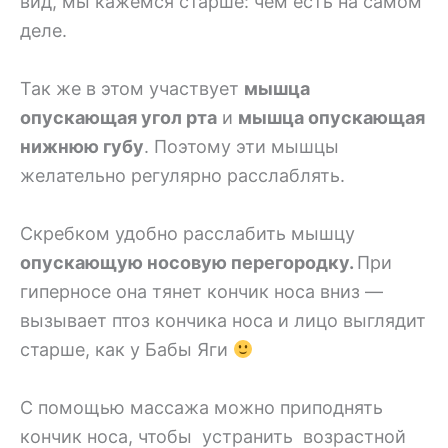
вид, мы кажемся старше: чем есть на самом
деле.
Так же в этом участвует
мышца
опускающая угол рта
и
м
ышца опускающая
нижнюю губу
. Поэтому эти мышцы
желательно регулярно расслаблять.
Скребком удобно расслабить мышцу
опускающую носовую перегородку.
При
гиперносе она тянет кончик носа вниз —
вызывает птоз кончика носа и лицо выглядит
старше, как у Бабы Яги
С помощью массажа можно приподнять
кончик носа, чтобы устранить возрастной