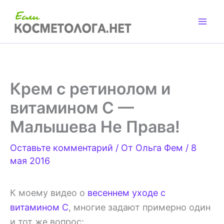
Перейти
к
содержимому
Крем с ретинолом и
витамином С —
Малышева Не Права!
Оставьте комментарий
/ От
Ольга Фем
/
8
мая 2016
К моему видео о
весеннем уходе с
витамином С
, многие задают примерно один
и тот же вопрос: