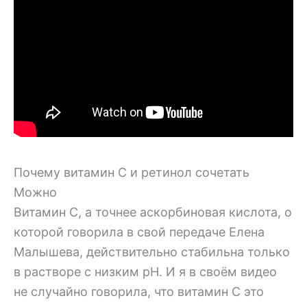
Почему витамин С и ретинол сочетать
Можно
Витамин С, а точнее аскорбиновая кислота, о
которой говорила в свой передаче Елена
Малышева, действительно стабильна только
в растворе с низким pH. И я в своём видео
не случайно говорила, что витамин С это