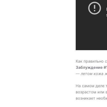
Как правильно 
Заблуждение #
— летом кожа ж
На самом деле 
возрастом или 
возникает необ