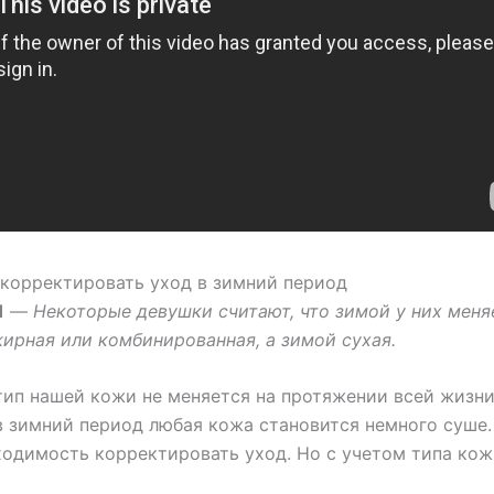
скорректировать уход в зимний период
1
—
Некоторые девушки считают, что зимой у них меня
ирная или комбинированная, а зимой сухая.
тип нашей кожи не меняется на протяжении всей жизни
в зимний период любая кожа становится немного суше.
ходимость корректировать уход. Но с учетом типа кож