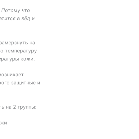
 Потому что
тится в лёд и
замерзнуть на
ую температуру
ературы кожи.
 возникает
рого защитные и
ь на 2 группы:
ожи