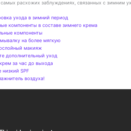
о самых расхожих заблуждениях, связанных с зимним у
овка ухода в зимний период
ые компоненты в составе зимнего крема
льные компоненты
мывалку на более мягкую
послойный макияж
те дополнительный уход
крем за час до выхода
 низкий SPF
лажнитель воздуха!