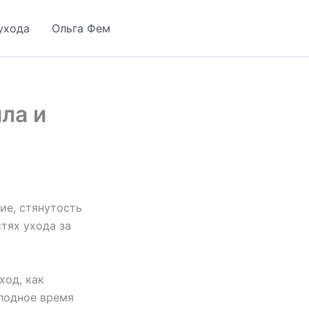
ухода
Ольга Фем
ла и
ие, стянутость
тях ухода за
ход, как
олодное время