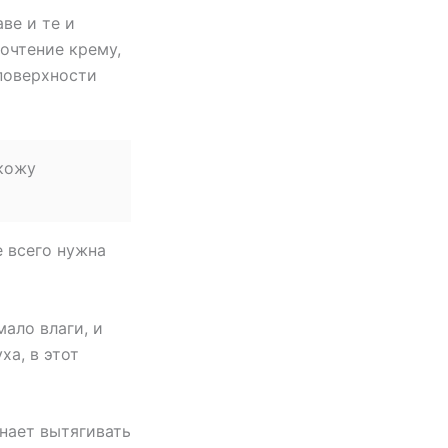
ве и те и
очтение крему,
поверхности
 кожу
е всего нужна
ало влаги, и
ха, в этот
нает вытягивать