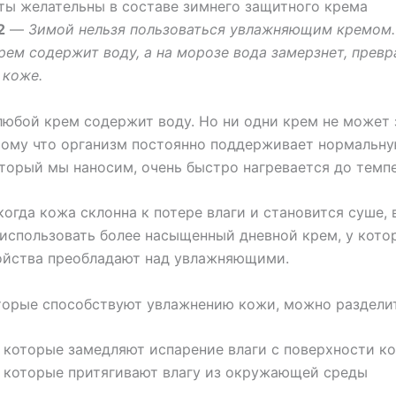
ты желательны в составе зимнего защитного крема
2
—
Зимой нельзя пользоваться увлажняющим кремом.
ем содержит воду, а на морозе вода замерзнет, превра
 коже.
любой крем содержит воду. Но ни одни крем не может 
тому что организм постоянно поддерживает нормальн
который мы наносим, очень быстро нагревается до темп
когда кожа склонна к потере влаги и становится суше,
использовать более насыщенный дневной крем, у кото
ойства преобладают над увлажняющими.
торые способствуют увлажнению кожи, можно разделит
 которые замедляют испарение влаги с поверхности к
 которые притягивают влагу из окружающей среды