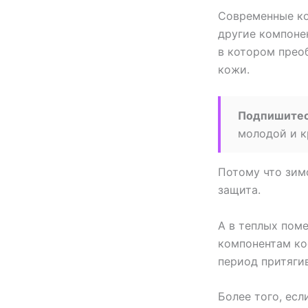
Современные ко
другие компоне
в котором прео
кожи.
Подпишите
молодой и к
Потому что зим
защита.
А в теплых пом
компонентам кос
период притягив
Более того, ес