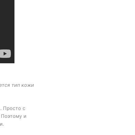
ется тип кожи
. Просто с
 Поэтому и
и.