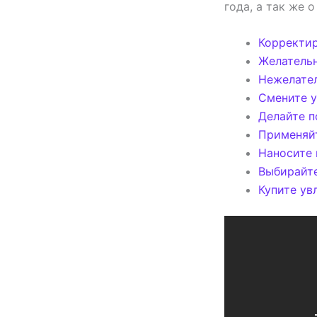
года, а так же 
Корректир
Желательн
Нежелате
Смените у
Делайте 
Применяй
Наносите 
Выбирайте
Купите ув