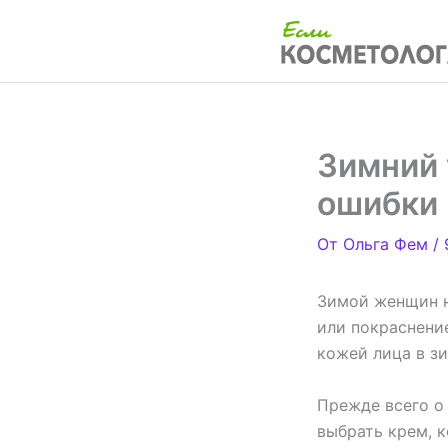
Перейти
к
содержимому
Зимний 
ошибки
От
Ольга Фем
/
Зимой женщин н
или покраснение
кожей лица в з
Прежде всего о
выбрать крем, 