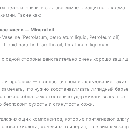
ты нежелательны в составе зимнего защитного крема
химии. Такие как:
ое масло — Mineral oil
Vaseline (Petrolatum, petrolatum liquid, Petroleum oil)
Liquid paraffin (Paraffin oil, Paraffinum liquidum)
 с одной стороны действительно очень хорошо защищ
то и проблема — при постоянном использование таких 
 замечать, что нужно восстанавливать липидный барье
я неспособна самостоятельно удерживать влагу, поэто
о беспокоит сухость и стянутость кожи.
 увлажняющих компонентов, которые притягивают влагу
роновая кислота, мочевина, глицерин, то в зимнем за