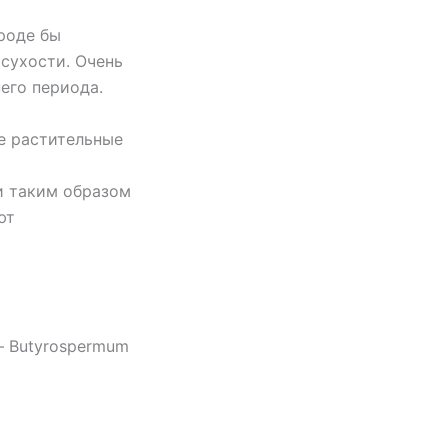
роде бы
 сухости. Очень
него периода.
е растительные
и таким образом
ют
— Butyrospermum