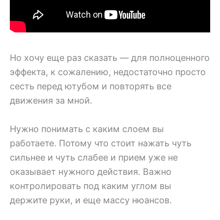
Но хочу еще раз сказать — для полноценного
эффекта, к сожалению, недостаточно просто
сесть перед ютубом и повторять все
движения за мной.
Нужно понимать с каким слоем вы
работаете. Потому что стоит нажать чуть
сильнее и чуть слабее и прием уже не
оказывает нужного действия. Важно
контролировать под каким углом вы
держите руки, и еще массу нюансов.