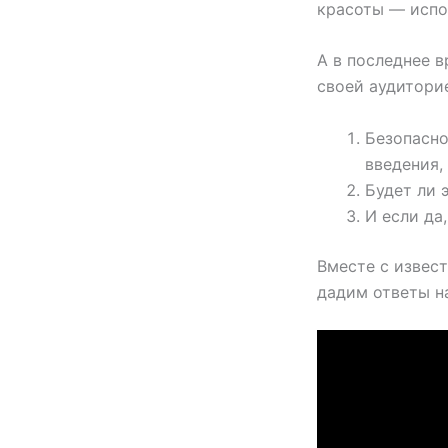
красоты — испо
А в последнее 
своей аудиторие
Безопасно
введения,
Будет ли 
И если да
Вместе с извес
дадим ответы на