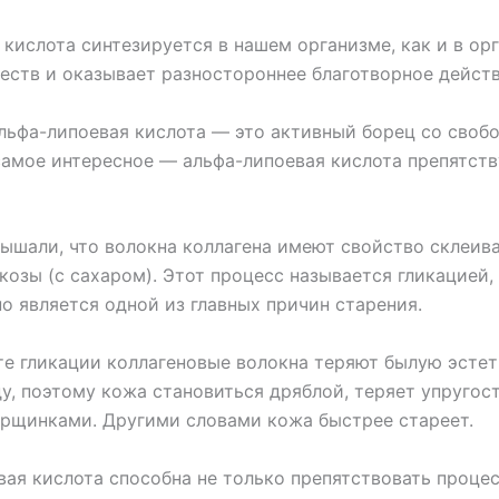
кислота синтезируется в нашем организме, как и в ор
еств и оказывает разностороннее благотворное действ
льфа-липоевая кислота — это активный борец со своб
самое интересное — альфа-липоевая кислота препятств
ышали, что волокна коллагена имеют свойство склеива
озы (с сахаром). Этот процесс называется гликацией,
о является одной из главных причин старения.
ате гликации коллагеновые волокна теряют былую эстет
у, поэтому кожа становиться дряблой, теряет упругост
рщинками. Другими словами кожа быстрее стареет.
ая кислота способна не только препятствовать процес