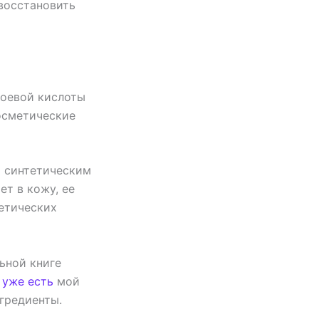
восстановить
поевой кислоты
осметические
т синтетическим
ет в кожу, ее
метических
ьной книге
й
уже есть
мой
гредиенты.