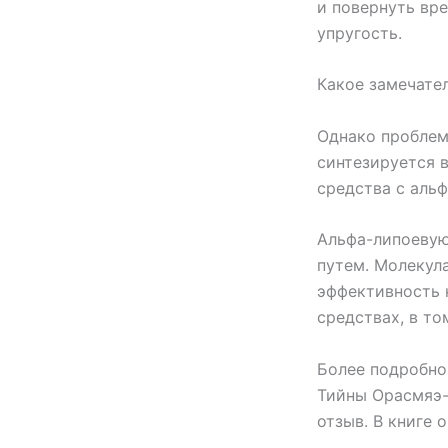
и повернуть вр
упругость.
Какое замечате
Однако проблем
синтезируется 
средства с аль
Альфа-липоевую
путем. Молекула
эффективность 
средствах, в т
Более подробно
Тийны Орасмяэ-
отзыв. В книге