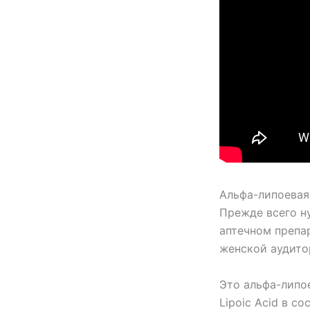
Альфа-липоевая
Прежде всего н
аптечном препа
женской аудито
Это альфа-липое
Lipoic Acid в с