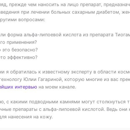
ляд, прежде чем наносить на лицо препарат, предназна
введения при лечении больных сахарным диабетом, ж
другими вопросами:
ли форма альфа-липоевой кислота из препарата Тиога
го применения?
 это безопасно?
это эффективно?
ми я обратилась к известному эксперту в области кос
технологу Юлии Гагариной, которую многие из вас пре
ейших интервью
на моем канале.
ю, с какими подводными камнями могут столкнуться т
чные препараты с альфа-липоевой кислотой. Ведь они 
ля нанесения на кожу.