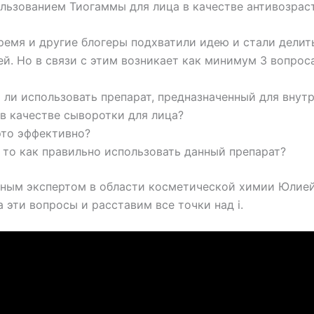
льзованием Тиогаммы для лица в качестве антивозрас
время и другие блогеры подхватили идею и стали делит
й. Но в связи с этим возникает как минимум 3 вопроса
 ли использовать препарат, предназначенный для внут
 в качестве сыворотки для лица?
это эффективно?
, то как правильно использовать данный препарат?
тным экспертом в области косметической химии Юлие
 эти вопросы и расставим все точки над i.