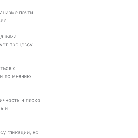
ганизме почти
ие.
одными
ует процессу
ться с
 и по мнению
ичность и плохо
ь и
су гликации, но