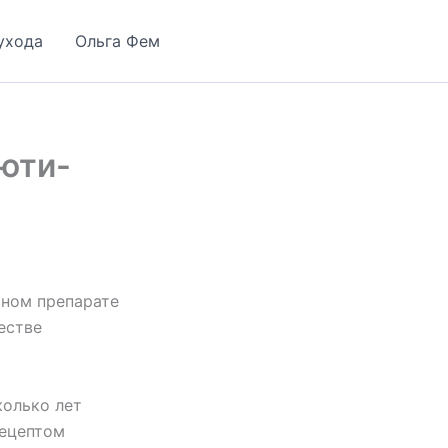
ухода
Ольга Фем
юти-
чном препарате
естве
колько лет
рецептом