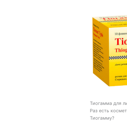
Тиогамма для л
Раз есть косме
Тиогамму?