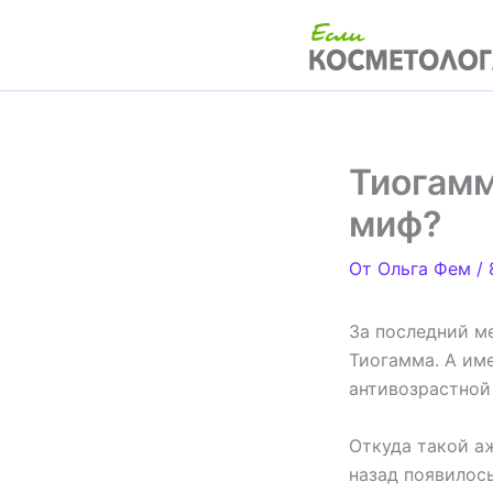
Перейти
к
содержимому
Тиогамм
миф?
От
Ольга Фем
/
За последний м
Тиогамма. А им
антивозрастной
Откуда такой а
назад появилос