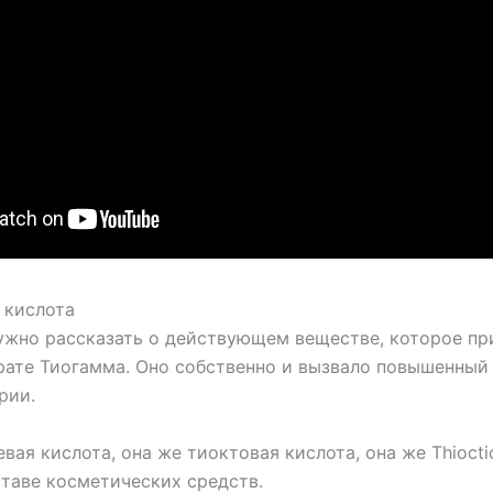
 кислота
ужно рассказать о действующем веществе, которое пр
рате Тиогамма. Оно собственно и вызвало повышенный
рии.
вая кислота, она же тиоктовая кислота, она же Thioctic
оставе косметических средств.