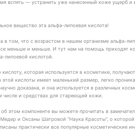
емя вспять — устранить уже нанесенный коже ущерб и 
льное вещество эта альфа-липоевая кислота!
а в том, что с возрастом в нашем организме альфа-ли
все меньше и меньше. И тут нам на помощь приходят к
фа-липоевой кислотой.
 кислоту, которая используется в косметике, получаю
 этой кислоты имеет маленький размер, легко проника
научно доказана, и она используется в различных кос
ом числе и средствах для стареющей кожи.
 об этом компоненте вы можете прочитать в замечател
Медер и Оксаны Шатровой “Наука Красоты”, о которо
 описаны практически все популярные косметические ин