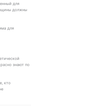
ченный для
енщины должны
мма для
метической
красно знают по
е, кто
не