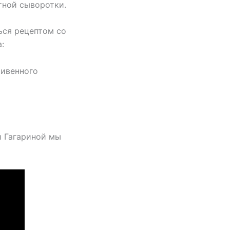
тной сыворотки.
ься рецептом со
:
ривенного
й Гагариной мы