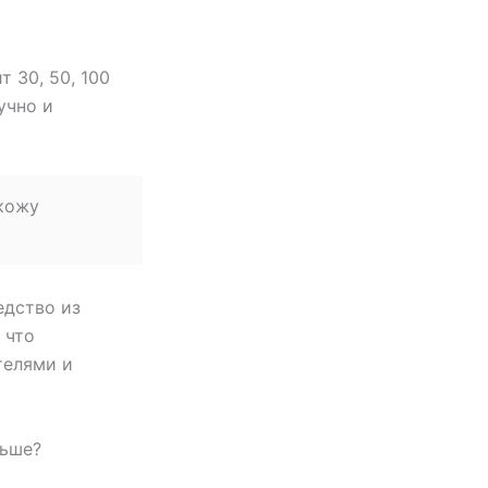
 30, 50, 100
учно и
 кожу
едство из
 что
телями и
льше?