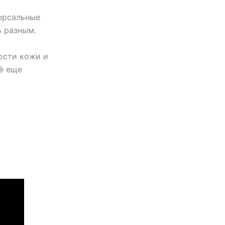
версальные
ь разным.
ости кожи и
ё еще