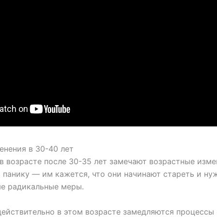
енения в 30-40 лет
в возрасте после 30-35 лет замечают возрастные изме
в панику — им кажется, что они начинают стареть и ну
е радикальные меры.
 действительно в этом возрасте замедляются процессы