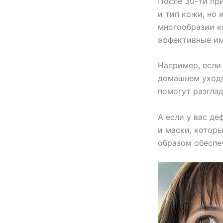
После 30-ти пр
и тип кожи, но 
многообразии к
эффективные им
Например, если
домашнем уходе
помогут разгла
А если у вас д
и маски, котор
образом обеспе