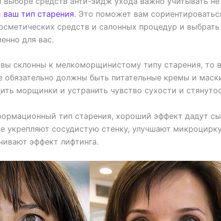
и выборе средств анти-эйдж ухода важно учитывать не
и
ваш тип старения
. Это поможет вам сориентироватьс
осметических средств и салонных процедур и выбрать
енно для вас.
 вы склонны к мелкоморщинистому типу старения, то 
 обязательно должны быть питательные кремы и маск
дить морщинки и устранить чувство сухости и стянуто
еформационный тип старения, хороший эффект дадут с
ые укрепляют сосудистую стенку, улучшают микроцирк
чивают эффект лифтинга.