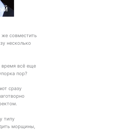
к же совместить
зу несколько
е время всё еще
упорка пор?
ают сразу
лаготворно
фектом.
у типу
адить морщины,