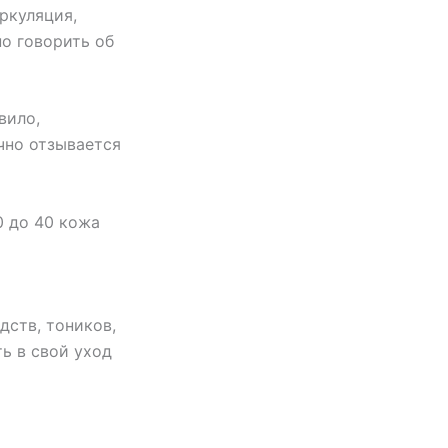
ркуляция,
о говорить об
вило,
чно отзывается
0 до 40 кожа
ств, тоников,
ь в свой уход