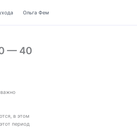
ухода
Ольга Фем
0 — 40
 важно
тся, в этом
 этот период