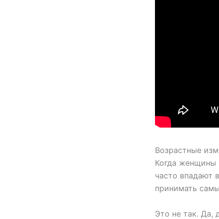
Возрастные изм
Когда женщины 
часто впадают 
принимать самы
Это не так. Да,