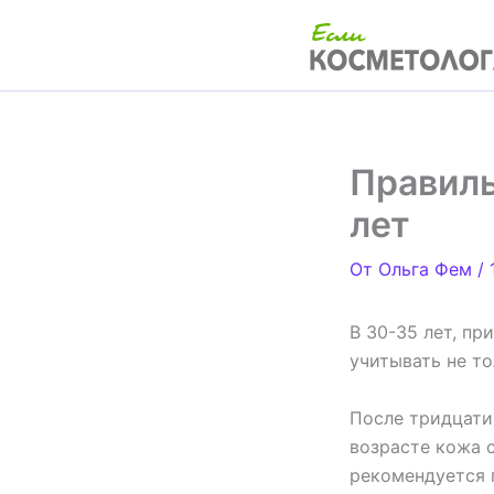
Перейти
к
содержимому
Правиль
лет
От
Ольга Фем
/
В 30-35 лет, п
учитывать не то
После тридцати
возрасте кожа с
рекомендуется 