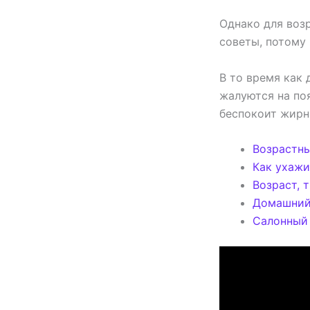
Однако для воз
советы, потому
В то время как
жалуются на по
беспокоит жирн
Возрастны
Как ухажи
Возраст, 
Домашний 
Салонный