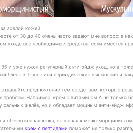
за зрелой кожей
сте от 30 до 40 очень часто задают мне вопрос: а ка
ем уходе все необходимые средства, если имеется сра
 35 и уже нужен регулярный анти-эйдж уход, но в тож
ый блеск в Т-зоне или периодические высыпания и зак
 отдавайте предпочтение тем средствам, которые реш
х проблем. Например, крем с витамином А не только б
ту сальных желёз, но и обладает мощным анти-эйдж эф
ая и обезвоженная кожа, склонная к мелкоморщинистом
итательный
крем с пептидами
поможет не только разгл