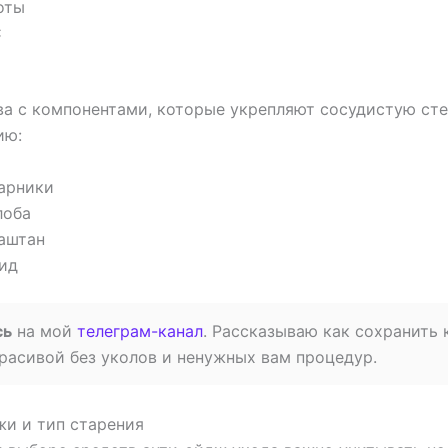
оты
C
ва с компонентами, которые укрепляют сосудистую ст
ию:
арники
лоба
аштан
ид
сь
на мой
телеграм-канал
. Рассказываю как сохранить
расивой без уколов и ненужных вам процедур.
жи и тип старения