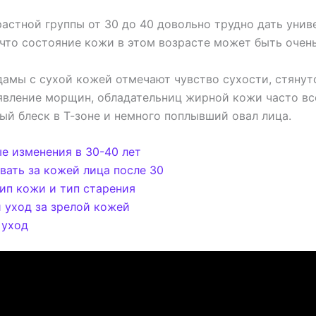
растной группы от 30 до 40 довольно трудно дать уни
 что состояние кожи в этом возрасте может быть очен
 дамы с сухой кожей отмечают чувство сухости, стянут
явление морщин, обладательниц жирной кожи часто вс
ый блеск в Т-зоне и немного поплывший овал лица.
е изменения в 30-40 лет
вать за кожей лица после 30
тип кожи и тип старения
уход за зрелой кожей
 уход