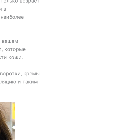
 только возраст
я в
 наиболее
в вашем
и, которые
сти кожи.
ыворотки, кремы
уляцию и таким