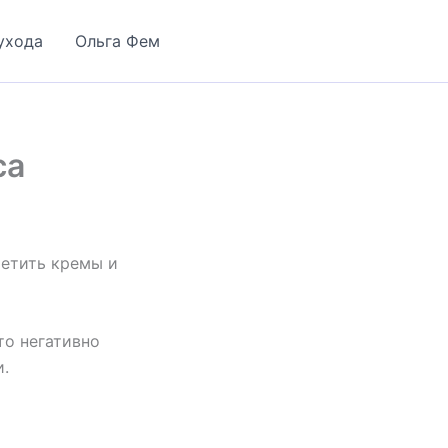
ухода
Ольга Фем
са
ретить кремы и
то негативно
и.