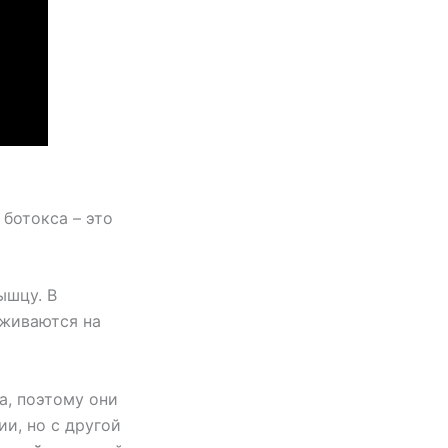
 ботокса – это
ышцу. В
аживаются на
а, поэтому они
и, но с другой