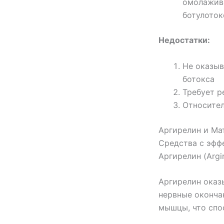
омолажива
ботулоток
Недостатки:
Не оказыв
ботокса
Требует р
Относител
Аргирелин и Ма
Средства с эфф
Аргирелин (Argir
Аргирелин оказ
нервные оконча
мышцы, что спо