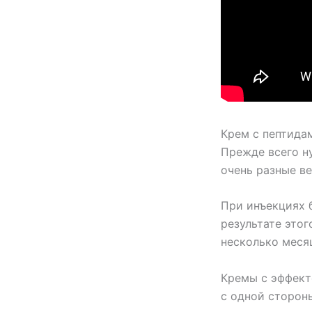
Крем с пептида
Прежде всего ну
очень разные в
При инъекциях 
результате это
несколько месяц
Кремы с эффект
с одной сторон