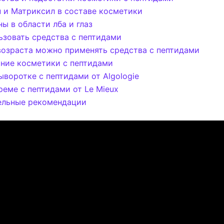
 и Матриксил в составе косметики
ы в области лба и глаз
ьзовать средства с пептидами
возраста можно применять средства с пептидами
ние косметики с пептидами
ыворотке с пептидами от Algologie
реме с пептидами от Le Mieux
ельные рекомендации