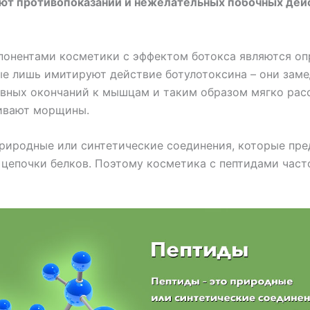
ют противопоказаний и нежелательных побочных дей
онентами косметики с эффектом ботокса являются о
ые лишь имитируют действие ботулотоксина – они зам
рвных окончаний к мышцам и таким образом мягко ра
ивают морщины.
природные или синтетические соединения, которые пр
 цепочки белков. Поэтому косметика с пептидами част