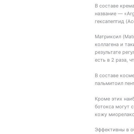
В составе крем
название — «Arg
гексапептид (Ace
Матриксил (Matr
коллагена и та
результате рег
есть в 2 раза, 
В составе косм
пальмитоил пент
Кроме этих наи
ботокса могут 
кожу миорелак
Эффективны в об