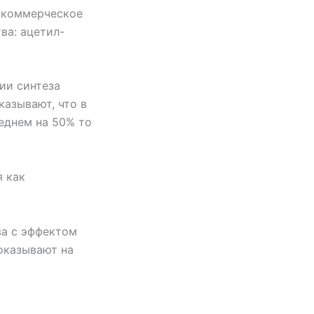
ё коммерческое
ва: ацетил-
ции синтеза
азывают, что в
еднем на 50% то
я как
ва с эффектом
оказывают на