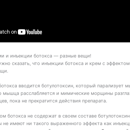
ми и инъекции ботокса — разные вещи!
жно сказать, что инъекции ботокса и крем с эффектом
ещи.
ботокса вводится ботулотоксин, который парализует м
го мышца расслабляется и мимические морщины разгл
ев, пока не прекратится действия препарата.
ом ботокса не содержат в своем составе ботулотоксин
ы не имеют ни такого выраженного эффекта как инъекци