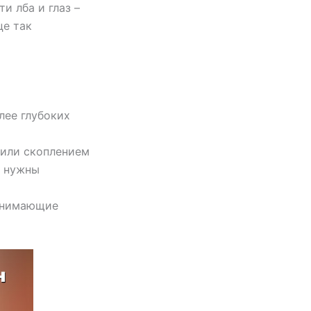
и лба и глаз –
це так
лее глубоких
 или скоплением
т нужны
 снимающие