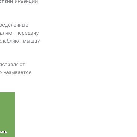
ствий
инъекций
пределенные
едляют передачу
сслабляют мышцу
едставляют
о называется