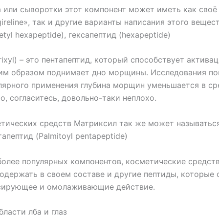
а или сыворотки этот компонент может иметь как сво
ireline», так и другие варианты написания этого вещест
tyl hexapeptide), гексапептид (hexapeptide)
ixyl) – это пентапептид, который способствует актива
ким образом поднимает дно морщины. Исследования пок
улярного применения глубина морщин уменьшается в ср
что, согласитесь, довольно-таки неплохо.
етических средств Матриксил так же может называтьс
апептид (Palmitoyl pentapeptide)
более популярных компонентов, косметические средст
содержать в своем составе и другие пептиды, которые 
сирующее и омолаживающие действие.
ласти лба и глаз