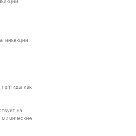
нъекции
ак инъекции
 пептиды как
ствует на
т мимические