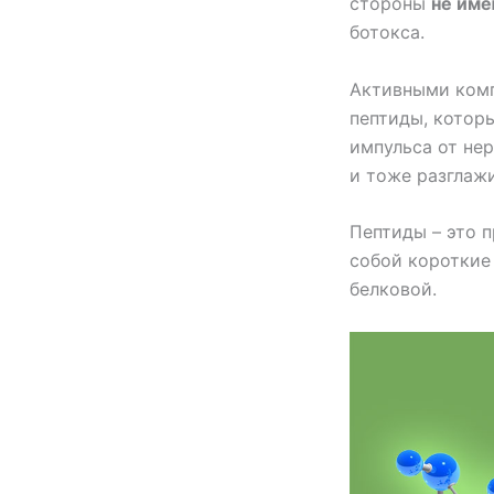
стороны
не име
ботокса.
Активными комп
пептиды, котор
импульса от не
и тоже разглаж
Пептиды – это 
собой короткие
белковой.