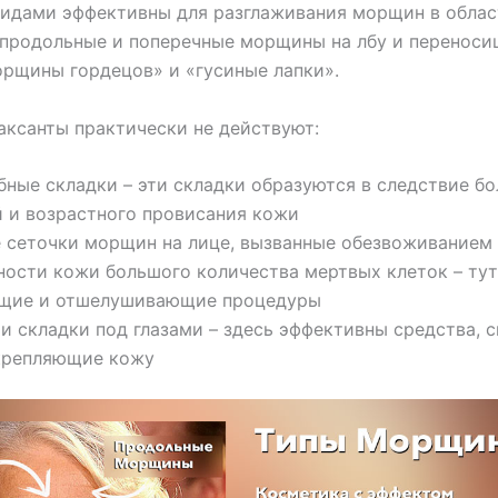
тидами эффективны для разглаживания морщин в област
продольные и поперечные морщины на лбу и переноси
рщины гордецов» и «гусиные лапки».
аксанты практически не действуют:
бные складки – эти складки образуются в следствие бо
 и возрастного провисания кожи
 сеточки морщин на лице, вызванные обезвоживанием
ности кожи большого количества мертвых клеток – ту
щие и отшелушивающие процедуры
и складки под глазами – здесь эффективны средства,
укрепляющие кожу