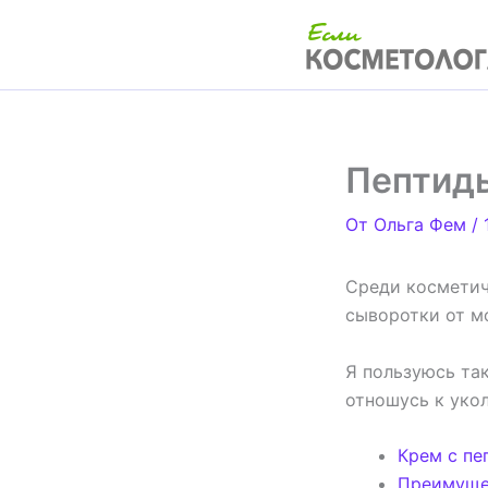
Перейти
к
содержимому
Пептиды
От
Ольга Фем
/
Среди косметич
сыворотки от м
Я пользуюсь та
отношусь к уко
Крем с пе
Преимущес