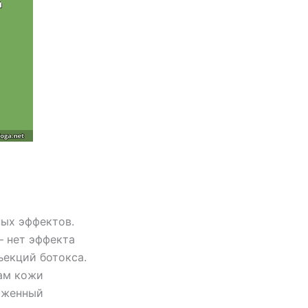
ных эффектов.
— нет эффекта
ъекций ботокса.
ам кожи
раженный