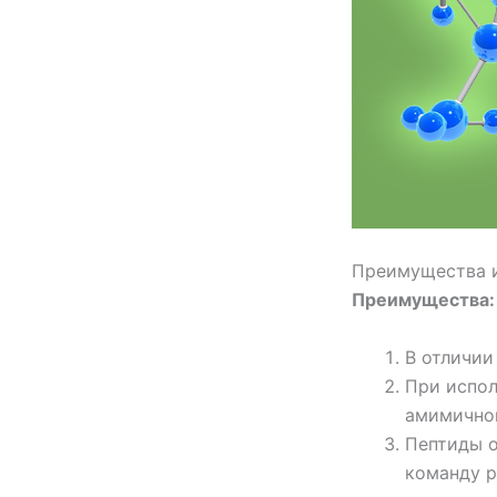
Преимущества и
Преимущества:
В отличии
При испол
амимичног
Пептиды о
команду р