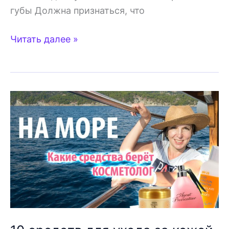
губы Должна признаться, что
Уход
Читать далее »
за
кожей
губ
—
Мои
ошибки!