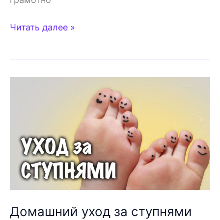
10
Читать далее »
средств
для
ухода
за
кожей
на
море
—
что
нужно
взять
с
Домашний уход за ступнями
собой